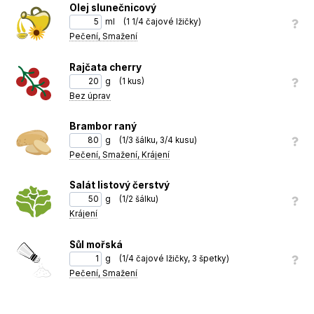
Olej slunečnicový
Poté poklici sundáme a dopečeme dalších 5 minut.
10
ml
(
1 1/4 čajové lžičky
)
Podáváme s listovým salátem a rajčetem.
11
Pečení, Smažení
Rajčata cherry
g
(
1 kus
)
Bez úprav
Brambor raný
g
(
1/3 šálku, 3/4 kusu
)
Pečení, Smažení, Krájení
Salát listový čerstvý
g
(
1/2 šálku
)
Krájení
Sůl mořská
g
(
1/4 čajové lžičky, 3 špetky
)
Pečení, Smažení