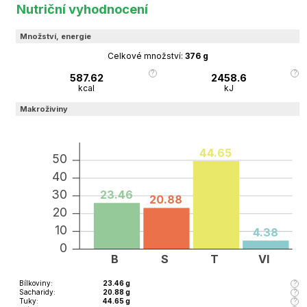
Nutriční vyhodnocení
Množství, energie
Celkové množství:
376
g
587.62
2458.6
kcal
kJ
Makroživiny
44.65
50
40
30
23.46
20.88
20
10
4.38
0
B
S
T
Vl
Bílkoviny
:
23.46
g
Sacharidy
:
20.88
g
Tuky
:
44.65
g