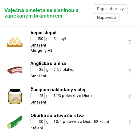
Popis přípravy
Vaječná omeleta se slaninou a
zapékaným bramborem
Nápověda
Vejce slepičí
Vaječná omeleta se slaninou a zapékaným bramborem
g
(
3 kusy
)
Smažení
Příprava
omelety
:
Vejce rozklepneme do hrníčku.
1
Alergeny:
A3
Osolíme a promícháme.
2
Anglická slanina
Na pánvi rozehřejeme olej a vlijeme rozšlehané vejce.
3
g
(
2 1/2 plátku
)
Smažení
Usmažíme omeletu a odložíme ji bokem.
4
Na stejné pánvi osmažíme slaninu a nakládané žampiony.
Žampion nakládaný v oleji
5
g
(
1 1/3 polévkové lžíce
)
Omeletu naplníme slaninou, žampiony a plátky čerstvé okurky.
6
Smažení
Příprava
brambor
:
Brambory omyjeme a nakrájíme na čtvrtiny.
7
Okurka salátová čerstvá
Osolíme a opečeme na pánvi s olejem.
8
g
(
1 3/4 polévkové lžíce, 1/8 kusu
)
Krájení
Přiklopíme pokličkou a pečeme 15 minut.
9