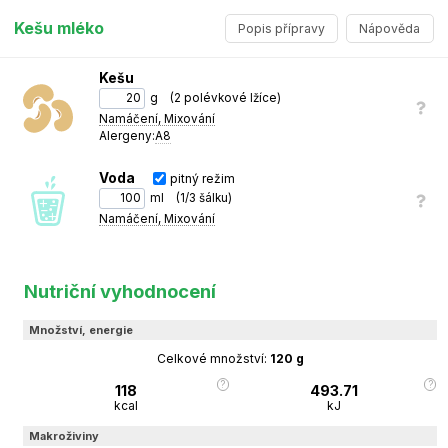
Kešu mléko
Popis přípravy
Nápověda
Kešu
Kešu mléko
g
(
2 polévkové lžíce
)
Namáčení, Mixování
Kešu oříšky namočíme na 10-12 hodin do studené vody.
1
Alergeny:
A8
Poté vodu slijeme, přidáme čerstvou a důkladně rozmixujeme.
2
Voda
pitný režim
Na závěr tekutinu přepasírujeme přes plátno.
3
ml
(
1/3 šálku
)
Namáčení, Mixování
Nutriční vyhodnocení
Množství, energie
Celkové množství:
120
g
118
493.71
kcal
kJ
Makroživiny