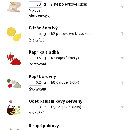
g
(
2 1/4 polévkové lžíce
)
Směs vmícháne do připravované polévky.
10
Mixování
Chuť zjemníme přidáním sirupu.
11
Alergeny:
A6
Polévku necháme před konzumací delší dobu odstát.
12
Citrón čerstvý
g
(
1/2 polévkové lžíce, kusu
)
Mixování
Paprika sladká
g
(
1/2 čajové lžičky
)
Restování
Pepř barevný
g
(
1/8 čajové lžičky
)
Restování
Ocet balsamikový červený
ml
(
2/3 čajové lžičky
)
Mixování
Sirup špaldový