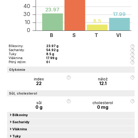
40
23.97
30
17.99
8.5
10
0
B
S
T
Vl
Bílkoviny
:
23.97
g
Sacharidy
:
54.92
g
Tuky
:
8.5
g
Vláknina
:
17.99
g
Pitný režim
:
0
l
Glykémie
index
nálož
22
12.1
Sůl, cholesterol
sůl
cholesterol
0
g
0
mg
Bílkoviny
Sacharidy
Vláknina
Tuky