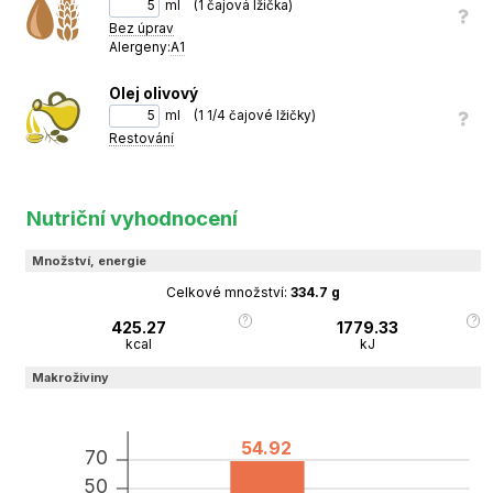
ml
(
1 čajová lžička
)
Bez úprav
Alergeny:
A1
Olej olivový
ml
(
1 1/4 čajové lžičky
)
Restování
Nutriční vyhodnocení
Množství, energie
Celkové množství:
334.7
g
425.27
1779.33
kcal
kJ
Makroživiny
54.92
70
50