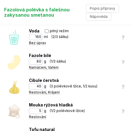
Popis přípravy
Fazolová polévka s falešnou
zakysanou smetanou
Nápověda
Voda
pitný režim
Fazolová polévka s falešnou zakysanou smetanou
ml
(
2/3 šálku
)
Bez úprav
Fazole propláchneme a namočíme na 12 hodin do vody.
1
V tlakovém hrnci vaříme přibližně 60 minut.
2
Fazole bílé
g
(
1/3 šálku
)
Cibuli nakrájeníme na kostičky a na pánvi s olejem necháme
3
Namáčení, Vaření
zesklovatět.
Poté přidáme rýžovou mouku a průběžným mícháním připravíme
4
jíšku.
Cibule čerstvá
Do jíšky dáme mletou papriku a pepř.
5
g
(
3 polévkové lžíce, 1/2 kusu
)
Restování, Krájení
Přidáme trochu vody a povaříme.
6
Mouka rýžová hladká
Připravenou směs vlijeme do uvařených fazolí.
7
g
(
1/2 polévkové lžíce
)
Důkladně promícháme a vaříme pod poklicí ještě 5 minut.
8
Restování
Bílé tofu rozmixujeme společně se šťávou z citronu,
9
Tofu natural
balsamikovým octem a 1 dcl vody.