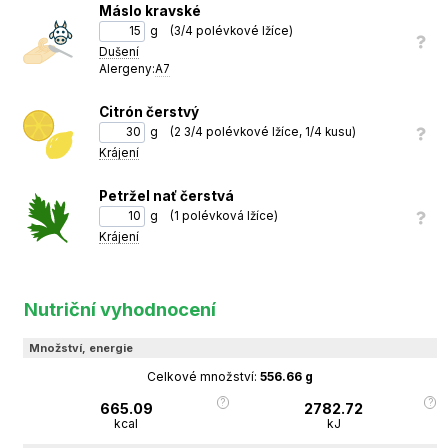
Máslo kravské
g
(
3/4 polévkové lžíce
)
Dušení
Alergeny:
A7
Citrón čerstvý
g
(
2 3/4 polévkové lžíce, 1/4 kusu
)
Krájení
Petržel nať čerstvá
g
(
1 polévková lžíce
)
Krájení
Nutriční vyhodnocení
Množství, energie
Celkové množství:
556.66
g
665.09
2782.72
kcal
kJ