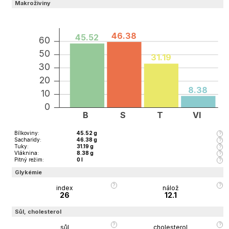
Makroživiny
46.38
45.52
60
50
31.19
30
20
8.38
10
0
B
S
T
Vl
Bílkoviny
:
45.52
g
Sacharidy
:
46.38
g
Tuky
:
31.19
g
Vláknina
:
8.38
g
Pitný režim
:
0
l
Glykémie
index
nálož
26
12.1
Sůl, cholesterol
sůl
cholesterol